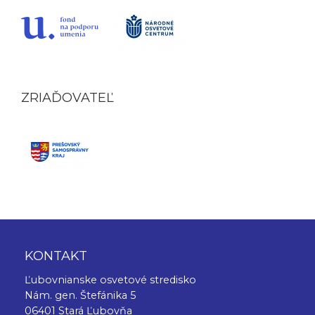
ZRIAĎOVATEĽ
KONTAKT
Ľubovnianske osvetové stredisko
Nám. gen. Štefánika 5
06401 Stará Ľubovňa