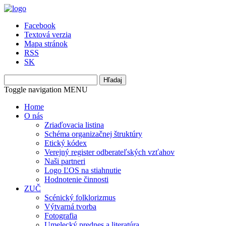
Facebook
Textová verzia
Mapa stránok
RSS
SK
Hľadaj
Toggle navigation
MENU
Home
O nás
Zriaďovacia listina
Schéma organizačnej štruktúry
Etický kódex
Verejný register odberateľských vzťahov
Naši partneri
Logo ĽOS na stiahnutie
Hodnotenie činnosti
ZUČ
Scénický folklorizmus
Výtvarná tvorba
Fotografia
Umelecký prednes a literatúra