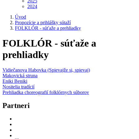
2025
2024
Úvod
Propozície a prihlášky sútaží
FOLKLÓR - súťaže a prehliadky
FOLKLÓR - súťaže a
prehliadky
Vidiečanova Habovka (Spievajže si, spievaj)
Makovická struna
Eniki Beniki
Nositelia tradícií
Prehliadka choreografií folklórnych súborov
Partneri