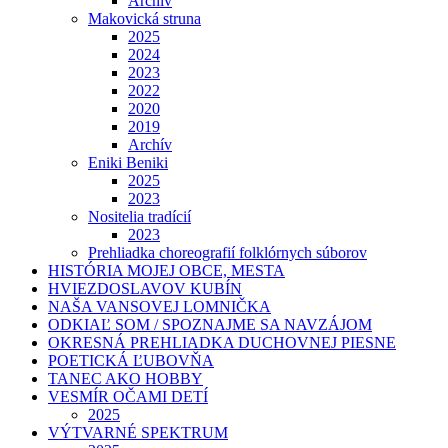
Archív
Makovická struna
2025
2024
2023
2022
2020
2019
Archív
Eniki Beniki
2025
2023
Nositelia tradícií
2023
Prehliadka choreografií folklórnych súborov
HISTÓRIA MOJEJ OBCE, MESTA
HVIEZDOSLAVOV KUBÍN
NAŠA VANSOVEJ LOMNIČKA
ODKIAĽ SOM / SPOZNAJME SA NAVZÁJOM
OKRESNÁ PREHLIADKA DUCHOVNEJ PIESNE
POETICKÁ ĽUBOVŇA
TANEC AKO HOBBY
VESMÍR OČAMI DETÍ
2025
VÝTVARNÉ SPEKTRUM