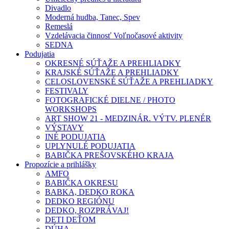
Divadlo
Moderná hudba, Tanec, Spev
Remeslá
Vzdelávacia činnosť Voľnočasové aktivity
SEDNA
Podujatia
OKRESNÉ SÚŤAŽE A PREHLIADKY
KRAJSKÉ SÚŤAŽE A PREHLIADKY
CELOSLOVENSKÉ SÚŤAŽE A PREHLIADKY
FESTIVALY
FOTOGRAFICKÉ DIELNE / PHOTO
WORKSHOPS
ART SHOW 21 - MEDZINÁR. VÝTV. PLENÉR
VÝSTAVY
INÉ PODUJATIA
UPLYNULÉ PODUJATIA
BABIČKA PREŠOVSKÉHO KRAJA
Propozície a prihlášky
AMFO
BABIČKA OKRESU
BABKA, DEDKO ROKA
DEDKO REGIÓNU
DEDKO, ROZPRÁVAJ!
DETI DEŤOM
DÚHA