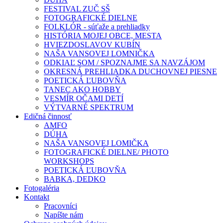
FESTIVAL ZUČ SŠ
FOTOGRAFICKÉ DIELNE
FOLKLÓR - súťaže a prehliadky
HISTÓRIA MOJEJ OBCE, MESTA
HVIEZDOSLAVOV KUBÍN
NAŠA VANSOVEJ LOMNIČKA
ODKIAĽ SOM / SPOZNAJME SA NAVZÁJOM
OKRESNÁ PREHLIADKA DUCHOVNEJ PIESNE
POETICKÁ ĽUBOVŇA
TANEC AKO HOBBY
VESMÍR OČAMI DETÍ
VÝTVARNÉ SPEKTRUM
Edičná činnosť
AMFO
DÚHA
NAŠA VANSOVEJ LOMIČKA
FOTOGRAFICKÉ DIELNE/ PHOTO
WORKSHOPS
POETICKÁ ĽUBOVŇA
BABKA, DEDKO
Fotogaléria
Kontakt
Pracovníci
Napíšte nám