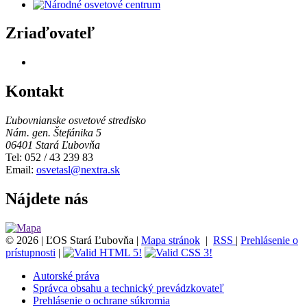
Zriaďovateľ
Kontakt
Ľubovnianske osvetové stredisko
Nám. gen. Štefánika 5
06401 Stará Ľubovňa
Tel: 052 / 43 239 83
Email:
osvetasl@nextra.sk
Nájdete nás
©
2026
| ĽOS Stará Ľubovňa |
Mapa stránok
|
RSS
|
Prehlásenie o
prístupnosti
|
Autorské práva
Správca obsahu a technický prevádzkovateľ
Prehlásenie o ochrane súkromia